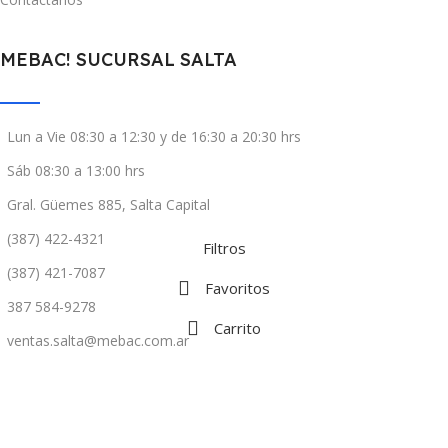
MEBAC! SUCURSAL SALTA
Lun a Vie 08:30 a 12:30 y de 16:30 a 20:30 hrs
Sáb 08:30 a 13:00 hrs
Gral. Güemes 885, Salta Capital
(387) 422-4321
Filtros
(387) 421-7087
Favoritos
387 584-9278
Carrito
ventas.salta@mebac.com.ar
Mebac! ©
2026. Hecho con mucho ❤️ por
M
2