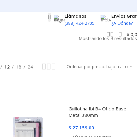
Llámanos
Envios Grat
(388) 424-2705
¿A Dónde?
$
0,
Mostrando los 9 resultados
12
18
24
Guillotina Ibi B4 Oficio Base
Metal 380mm
$
27.159,00