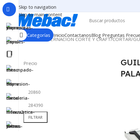
Skip to navigation
Skip to main content
Categorías
Inicio
Contactanos
Blog
Preguntas Frecu
Inicio
ENCUADERNACION CORTE Y CRAFT
CORTAR
GU
GUI
Precio
PAL
FILTRAR