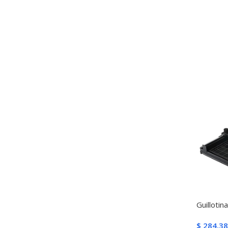
Guilloti
$
284.38