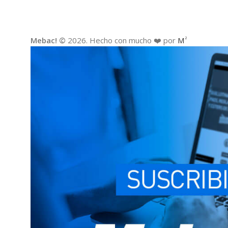
Mebac! ©
2026. Hecho con mucho ❤️ por
M
2