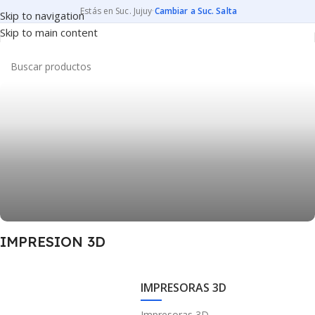
Estás en Suc. Jujuy
·
Cambiar a Suc. Salta
Skip to navigation
Skip to main content
IMPRESION 3D
Impresoras, filamentos y todo para llevar tus proyectos 3D al
siguiente nivel.
Convertí ideas en objetos
IMPRESORAS 3D
Ver más
Impresoras 3D