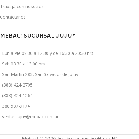
Trabajá con nosotros
Contáctanos
MEBAC! SUCURSAL JUJUY
Lun a Vie 08:30 a 12:30 y de 16:30 a 20:30 hrs
Sáb 08:30 a 13:00 hrs
San Martín 283, San Salvador de Jujuy
(388) 424-2705
(388) 424-1264
388 587-9174
ventas.jujuy@mebac.com.ar
Mebac! ©
2026. Hecho con mucho ❤️ por
M
2