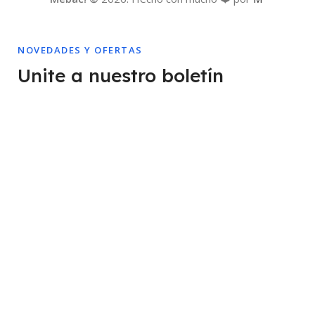
NOVEDADES Y OFERTAS
Unite a nuestro boletín
Sé el primero en enterarte de nuestras últimas novedades,
promociones exclusivas y ofertas especiales.