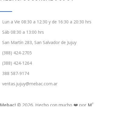
Lun a Vie 08:30 a 12:30 y de 16:30 a 20:30 hrs
Sáb 08:30 a 13:00 hrs
San Martín 283, San Salvador de Jujuy
(388) 424-2705
(388) 424-1264
388 587-9174
ventas.jujuy@mebac.com.ar
Mebac! ©
2026. Hecho con mucho ❤️ por
M
2
NOVEDADES Y OFERTAS