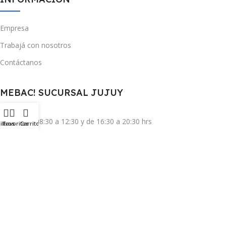
Empresa
Trabajá con nosotros
Contáctanos
MEBAC! SUCURSAL JUJUY
Lun a Vie 08:30 a 12:30 y de 16:30 a 20:30 hrs
iltros
Favoritos
Carrito
Sáb 08:30 a 13:00 hrs
San Martín 283, San Salvador de Jujuy
(388) 424-2705
(388) 424-1264
388 587-9174
ventas.jujuy@mebac.com.ar