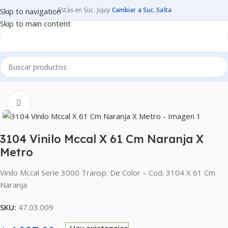
Estás en Suc. Jujuy
·
Cambiar a Suc. Salta
Skip to navigation
Skip to main content
Inicio
CARTELERIA
VINILOS MCCAL
TRANSPARENTE S3000
Clic para ampliar
3104 Vinilo Mccal X 61 Cm Naranja X
Metro
Vinilo Mccal Serie 3000 Transp. De Color – Cod. 3104 X 61 Cm
Naranja
SKU:
47.03.009
Hay existencias