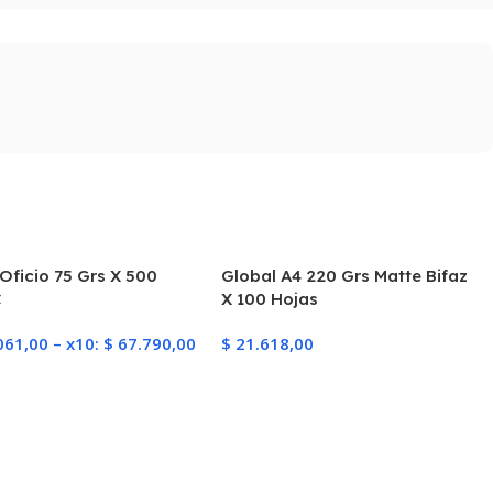
Oficio 75 Grs X 500
Global A4 220 Grs Matte Bifaz
C
X 100 Hojas
061,00
–
x10:
$
67.790,00
$
21.618,00
ionar Opciones
Añadir Al Carrito