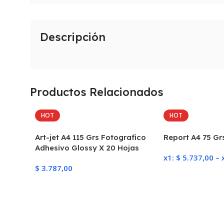
Descripción
Productos Relacionados
HOT
HOT
Art-jet A4 115 Grs Fotografico
Report A4 75 Gr
Adhesivo Glossy X 20 Hojas
x1:
$
5.737,00
–
$
3.787,00
Seleccionar Opc
Añadir Al Carrito