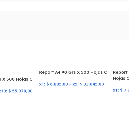
Report A4 90 Grs X 500 Hojas C
Report 
Hojas 
s X 500 Hojas C
x1:
$
6.885,00
–
x5:
$
33.045,00
x1:
$
7.
x10:
$
55.070,00
Seleccionar Opciones
Selecc
iones