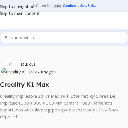
Estás en Suc. Jujuy
·
Cambiar a Suc. Salta
Skip to navigation
Skip to main content
Inicio
IMPRESION 3D
IMPRESORAS 3D
IMPRESORAS 3D
Clic para ampliar
SOLD OUT
Creality K1 Max
Creality Impresora 3d K1 Max Wi-fi Ethernet Rj45 Area De
Impresion 300 X 300 X 300 Mm Camara 1080 Filamentos
Soportados Abs/pla/petg/pet/tpu/pa/abs/asa/pc Pla-cf/pa-
cf/pet-cf