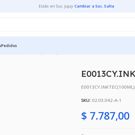
Estás en Suc. Jujuy
·
Cambiar a Suc. Salta
s
Pedidos
S
E0013CY.INKTEC(100ML) – Alternativo
E0013CY.INK
E0013CY.INKTEC(100ML)
SKU:
02.03.042-A-1
$
7.787,00