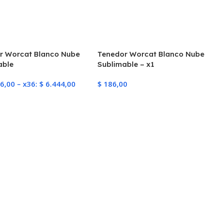
r Worcat Blanco Nube
Tenedor Worcat Blanco Nube
able
Sublimable – x1
6,00
–
x36:
$
6.444,00
$
186,00