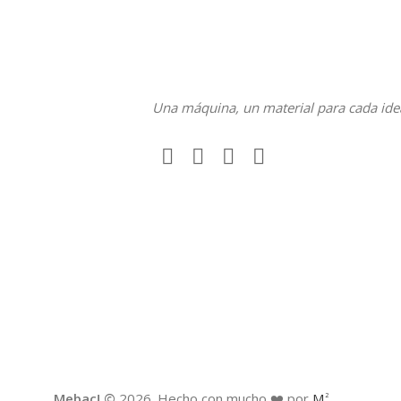
Una máquina, un material para cada ide
Mebac! ©
2026. Hecho con mucho ❤️ por
M
2