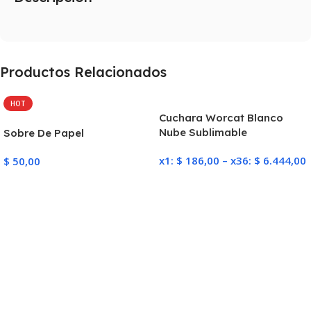
Productos Relacionados
HOT
Cuchara Worcat Blanco
Nube Sublimable
Sobre De Papel
x1:
$
186,00
–
x36:
$
6.444,00
$
50,00
Seleccionar Opciones
Añadir Al Carrito