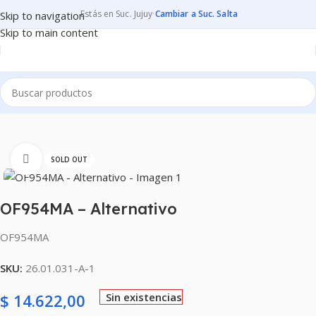
Estás en Suc. Jujuy
·
Cambiar a Suc. Salta
Skip to navigation
Skip to main content
Inicio
CONSUMIBLES
CARTUCHOS PARA IMPRESORAS
Clic para ampliar
SOLD OUT
OF954MA – Alternativo
OF954MA
SKU:
26.01.031-A-1
$
14.622,00
Sin existencias