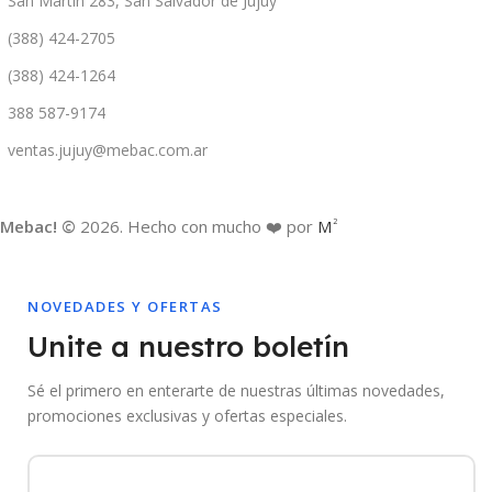
San Martín 283, San Salvador de Jujuy
(388) 424-2705
(388) 424-1264
388 587-9174
ventas.jujuy@mebac.com.ar
Mebac! ©
2026. Hecho con mucho ❤️ por
M
2
NOVEDADES Y OFERTAS
Unite a nuestro boletín
Sé el primero en enterarte de nuestras últimas novedades,
promociones exclusivas y ofertas especiales.