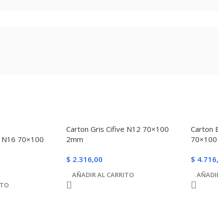
Carton Gris Cifive N12 70×100
Carton 
ve N16 70×100
2mm
70×10
$
2.316,00
$
4.716
AÑADIR AL CARRITO
AÑADI
ITO