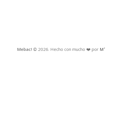
Mebac! ©
2026. Hecho con mucho ❤️ por
M
2