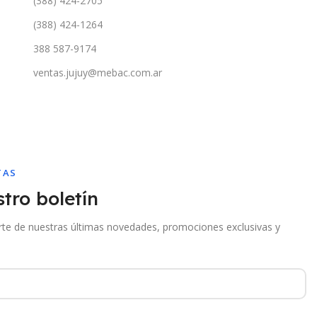
(388) 424-2705
(388) 424-1264
388 587-9174
ventas.jujuy@mebac.com.ar
TAS
tro boletín
arte de nuestras últimas novedades, promociones exclusivas y