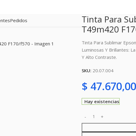
Tinta Para Su
entes
Pedidos
T49m420 F17
Tinta Para Sublimar Eps
Luminosas Y Brillantes: L
Y Alto Contraste.
SKU:
20.07.004
$
47.670,0
Hay existencias