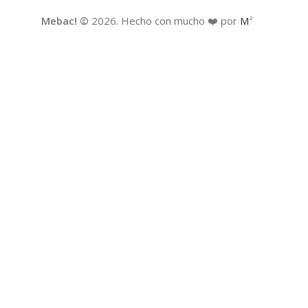
Mebac! ©
2026. Hecho con mucho ❤️ por
M
2