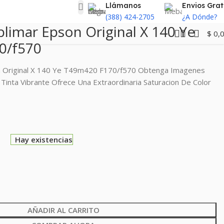
Llámanos
Envios Grat
(388) 424-2705
¿A Dónde?
blimar Epson Original X 140 Ye
$
0,
0/f570
on Original X 140 Ye T49m420 F170/f570 Obtenga Imagenes
a Tinta Vibrante Ofrece Una Extraordinaria Saturacion De Color
0
Hay existencias
AÑADIR AL CARRITO