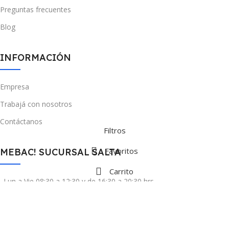
Preguntas frecuentes
Blog
INFORMACIÓN
Empresa
Trabajá con nosotros
Contáctanos
Filtros
Favoritos
MEBAC! SUCURSAL SALTA
Carrito
Lun a Vie 08:30 a 12:30 y de 16:30 a 20:30 hrs
Sáb 08:30 a 13:00 hrs
Gral. Güemes 885, Salta Capital