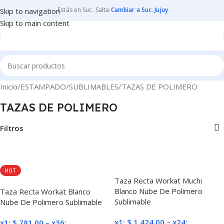
Estás en Suc. Salta
·
Cambiar a Suc. Jujuy
Skip to navigation
Skip to main content
Inicio
ESTAMPADO
SUBLIMABLES
TAZAS DE POLIMERO
TAZAS DE POLIMERO
Filtros
HOT
Taza Recta Workat Muchi
Blanco Nube De Polimero
Taza Recta Workat Blanco
Sublimable
Nube De Polimero Sublimable
x1:
$
1.424,00
–
x24:
x1:
$
781,00
–
x36: