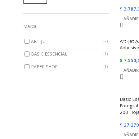
$
3.787,
AÑADIR
Marca
Art-jet 
ART-JET
(7)
Adhesivo
BASIC ESSENCIAL
(1)
$
7.550,
PAPER SHOP
(1)
AÑADIR
Basic Es
Fotograf
200 Hoj
$
27.279
AÑADIR