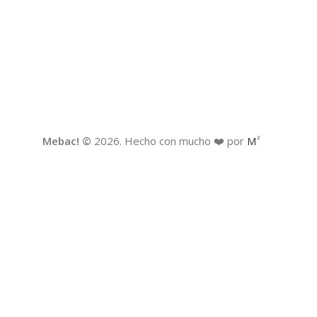
Mebac! ©
2026. Hecho con mucho ❤️ por
M
2