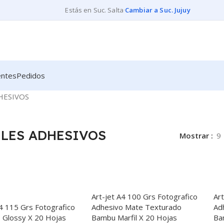
Estás en Suc. Salta
·
Cambiar a Suc. Jujuy
entes
Pedidos
HESIVOS
ELES ADHESIVOS
Mostrar
9
Art-jet A4 100 Grs Fotografico
Ar
A4 115 Grs Fotografico
Adhesivo Mate Texturado
Ad
 Glossy X 20 Hojas
Bambu Marfil X 20 Hojas
Ba