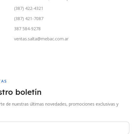
(387) 422-4321
(387) 421-7087
387 584-9278
ventas.salta@mebac.com.ar
TAS
tro boletín
arte de nuestras últimas novedades, promociones exclusivas y