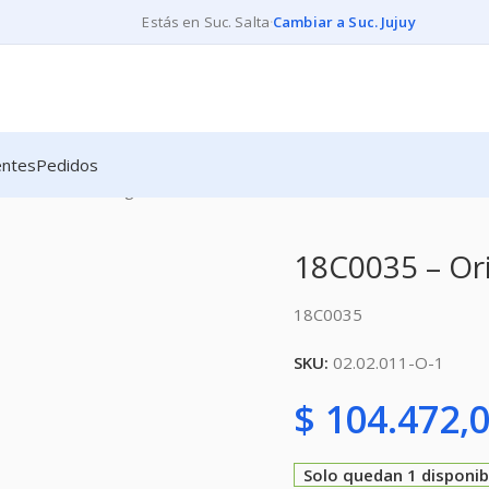
Estás en Suc. Salta
·
Cambiar a Suc. Jujuy
entes
Pedidos
S
18C0035 – Original
18C0035 – Ori
18C0035
SKU:
02.02.011-O-1
$
104.472,
Solo quedan 1 disponib