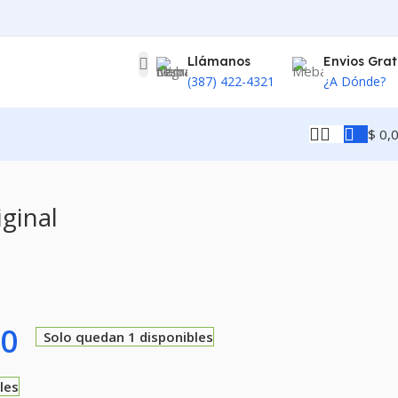
Llámanos
Envios Grat
(387) 422-4321
¿A Dónde?
$
0,
ginal
00
Solo quedan 1 disponibles
les