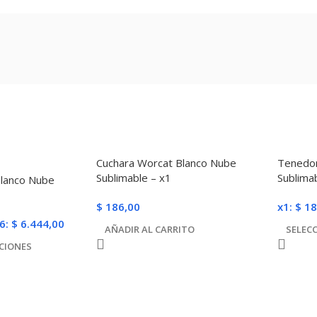
Cuchara Worcat Blanco Nube
Tenedor
Sublimable – x1
Sublima
Blanco Nube
$
186,00
x1:
$
18
6:
$
6.444,00
AÑADIR AL CARRITO
SELEC
CIONES