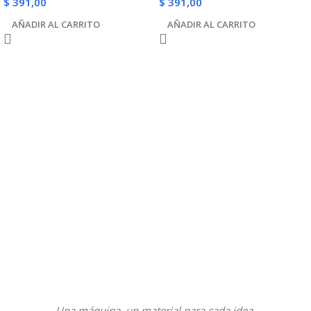
$
391,00
$
391,00
AÑADIR AL CARRITO
AÑADIR AL CARRITO
Una máquina, un material para cada idea.