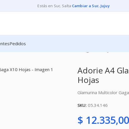
Estás en Suc. Salta
·
Cambiar a Suc. Jujuy
entes
Pedidos
MURINAS
Adorie A4 Glamurina Multicolor Gaga X10 Hojas
Adorie A4 Gl
Hojas
Glamurina Multicolor Gag
SKU:
05.34.146
$
12.335,0