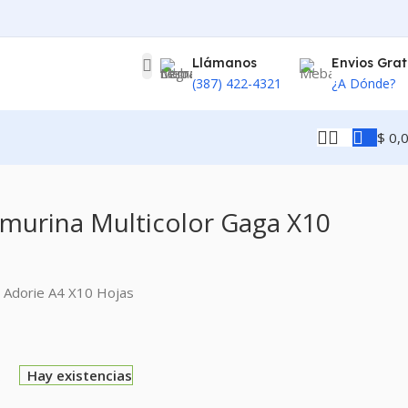
Llámanos
Envios Grat
(387) 422-4321
¿A Dónde?
$
0,
amurina Multicolor Gaga X10
a Adorie A4 X10 Hojas
0
Hay existencias