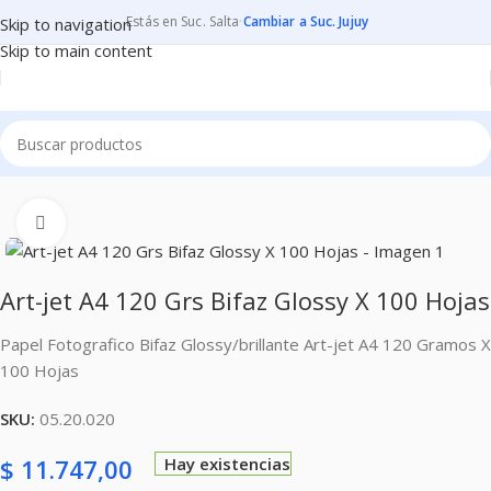
Estás en Suc. Salta
·
Cambiar a Suc. Jujuy
Skip to navigation
Skip to main content
cio
PAPELES
PAPELES PARA IMPRIMIR
FOTOGRAFICOS GLOSSY
Clic para ampliar
Art-jet A4 120 Grs Bifaz Glossy X 100 Hojas
Papel Fotografico Bifaz Glossy/brillante Art-jet A4 120 Gramos X
100 Hojas
SKU:
05.20.020
$
11.747,00
Hay existencias