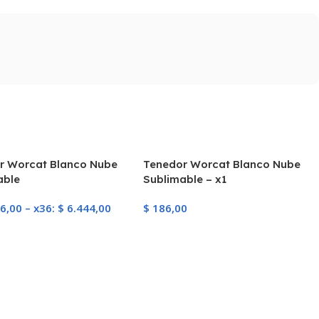
r Worcat Blanco Nube
Tenedor Worcat Blanco Nube
able
Sublimable – x1
6,00
–
x36:
$
6.444,00
$
186,00
ionar Opciones
Añadir Al Carrito