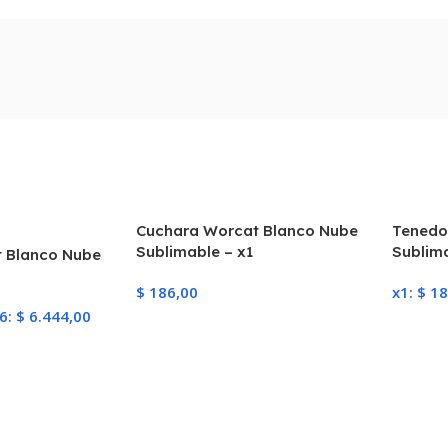
Cuchara Worcat Blanco Nube
Tenedo
Sublimable – x1
Sublim
 Blanco Nube
$
186,00
x1:
$
18
6:
$
6.444,00
Añadir Al Carrito
Selecc
iones