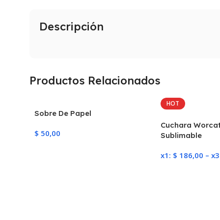
Descripción
Productos Relacionados
HOT
Sobre De Papel
Cuchara Worcat
$
50,00
Sublimable
Añadir Al Carrito
x1:
$
186,00
–
x3
Seleccionar Opc