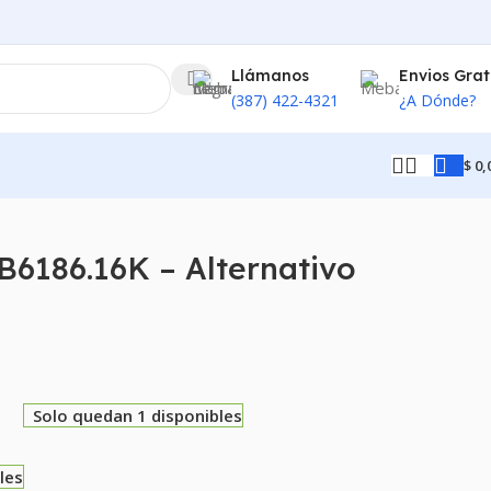
Llámanos
Envios Grat
(387) 422-4321
¿A Dónde?
$
0,
6186.16K – Alternativo
0
Solo quedan 1 disponibles
les