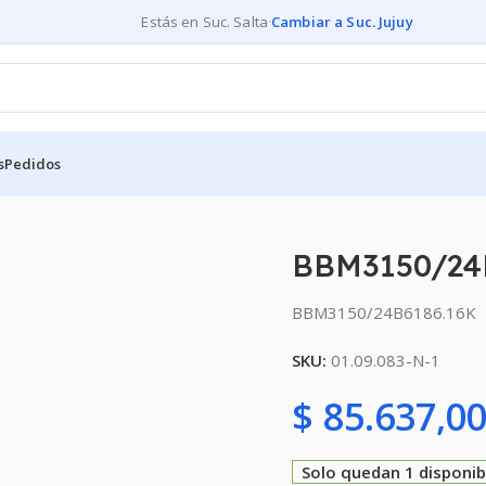
Estás en Suc. Salta
·
Cambiar a Suc. Jujuy
s
Pedidos
S
BBM3150/24B6186.16K – Alternativo
BBM3150/24B
BBM3150/24B6186.16K
SKU:
01.09.083-N-1
$
85.637,0
Solo quedan 1 disponib