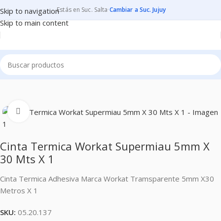
Estás en Suc. Salta
·
Cambiar a Suc. Jujuy
Skip to navigation
Skip to main content
icio
ESTAMPADO
INSUMOS PARA ESTAMPAR
CINTAS TERMICAS
Clic para ampliar
Cinta Termica Workat Supermiau 5mm X
30 Mts X 1
Cinta Termica Adhesiva Marca Workat Tramsparente 5mm X30
Metros X 1
SKU:
05.20.137