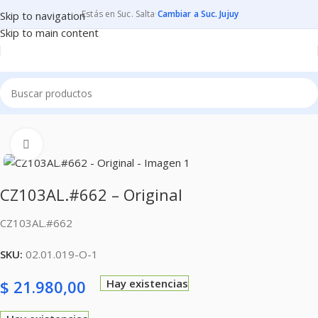
Estás en Suc. Salta
·
Cambiar a Suc. Jujuy
Skip to navigation
Skip to main content
Inicio
CONSUMIBLES
CARTUCHOS PARA IMPRESORAS
Clic para ampliar
CZ103AL.#662 – Original
CZ103AL.#662
SKU:
02.01.019-O-1
$
21.980,00
Hay existencias