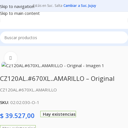
Estás en Suc. Salta
·
Cambiar a Suc. Jujuy
Skip to navigation
Skip to main content
Inicio
CONSUMIBLES
CARTUCHOS PARA IMPRESORAS
Clic para ampliar
CZ120AL.#670XL..AMARILLO – Original
CZ120AL.#670XL..AMARILLO
SKU:
02.02.030-O-1
$
39.527,00
Hay existencias