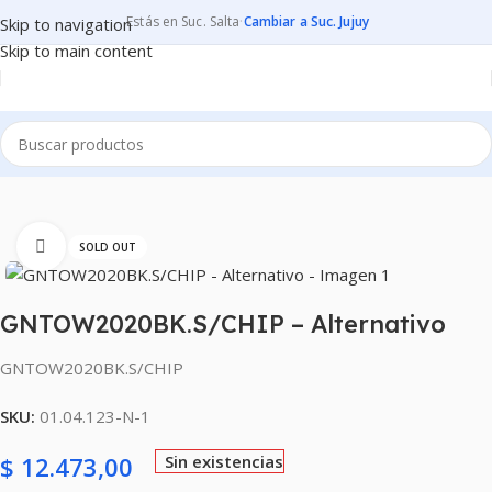
Estás en Suc. Salta
·
Cambiar a Suc. Jujuy
Skip to navigation
Skip to main content
Inicio
CONSUMIBLES
CARTUCHOS PARA IMPRESORAS
Clic para ampliar
SOLD OUT
GNTOW2020BK.S/CHIP – Alternativo
GNTOW2020BK.S/CHIP
SKU:
01.04.123-N-1
$
12.473,00
Sin existencias