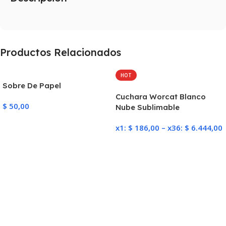
Productos Relacionados
HOT
Sobre De Papel
Cuchara Worcat Blanco
$
50,00
Nube Sublimable
Añadir Al Carrito
x1:
$
186,00
–
x36:
$
6.444,00
Seleccionar Opciones