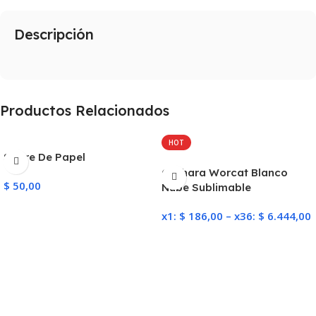
Descripción
Productos Relacionados
HOT
Sobre De Papel
Cuchara Worcat Blanco
$
50,00
Nube Sublimable
Añadir Al Carrito
x1:
$
186,00
–
x36:
$
6.444,00
Seleccionar Opciones