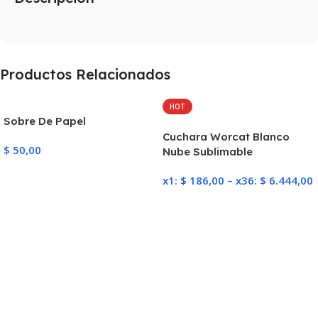
Productos Relacionados
HOT
Sobre De Papel
Cuchara Worcat Blanco
$
50,00
Nube Sublimable
Añadir Al Carrito
x1:
$
186,00
–
x36:
$
6.444,00
Seleccionar Opciones