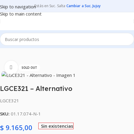
Estás en Suc. Salta
·
Cambiar a Suc. Jujuy
Skip to navigation
Skip to main content
Inicio
CONSUMIBLES
CARTUCHOS PARA IMPRESORAS
Clic para ampliar
SOLD OUT
LGCE321 – Alternativo
LGCE321
SKU:
01.17.074-N-1
$
9.165,00
Sin existencias