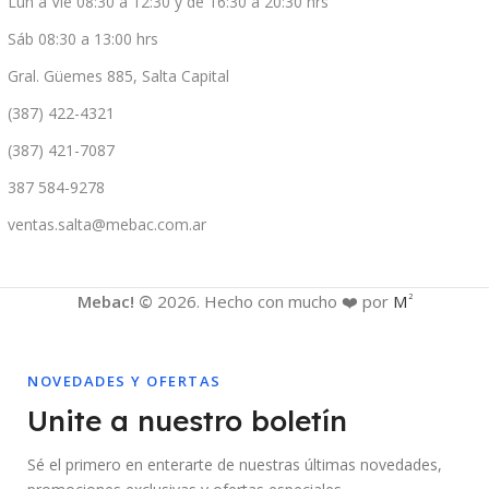
Lun a Vie 08:30 a 12:30 y de 16:30 a 20:30 hrs
Sáb 08:30 a 13:00 hrs
Gral. Güemes 885, Salta Capital
(387) 422-4321
(387) 421-7087
387 584-9278
ventas.salta@mebac.com.ar
Mebac! ©
2026. Hecho con mucho ❤️ por
M
2
NOVEDADES Y OFERTAS
Unite a nuestro boletín
Sé el primero en enterarte de nuestras últimas novedades,