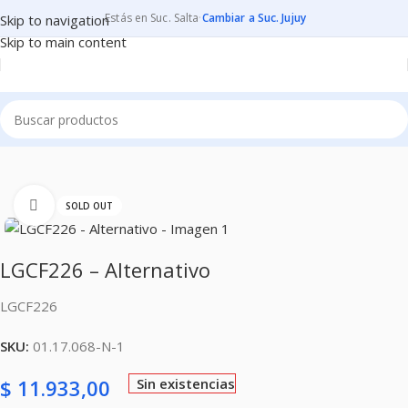
Estás en Suc. Salta
·
Cambiar a Suc. Jujuy
Skip to navigation
Skip to main content
Inicio
CONSUMIBLES
CARTUCHOS PARA IMPRESORAS
Clic para ampliar
SOLD OUT
LGCF226 – Alternativo
LGCF226
SKU:
01.17.068-N-1
$
11.933,00
Sin existencias