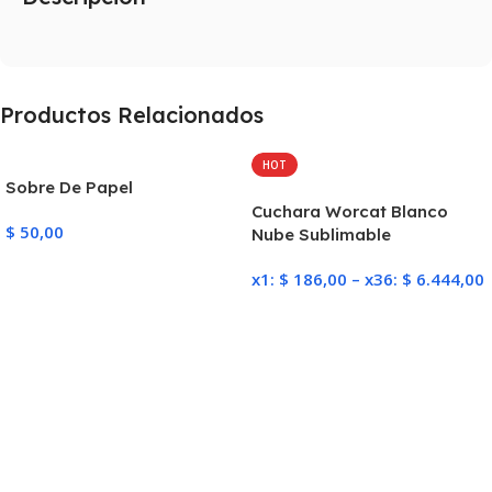
Productos Relacionados
HOT
Sobre De Papel
Cuchara Worcat Blanco
$
50,00
Nube Sublimable
Añadir Al Carrito
x1:
$
186,00
–
x36:
$
6.444,00
Seleccionar Opciones