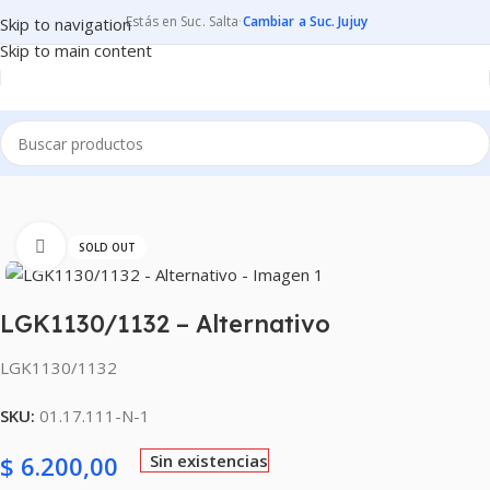
Estás en Suc. Salta
·
Cambiar a Suc. Jujuy
Skip to navigation
Skip to main content
Inicio
CONSUMIBLES
CARTUCHOS PARA IMPRESORAS
Clic para ampliar
SOLD OUT
LGK1130/1132 – Alternativo
LGK1130/1132
SKU:
01.17.111-N-1
$
6.200,00
Sin existencias