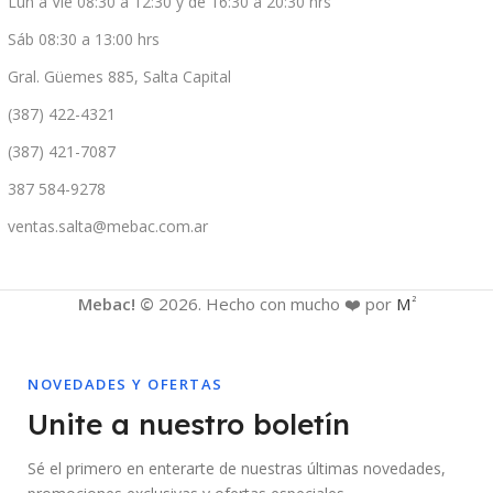
Lun a Vie 08:30 a 12:30 y de 16:30 a 20:30 hrs
Sáb 08:30 a 13:00 hrs
Gral. Güemes 885, Salta Capital
(387) 422-4321
(387) 421-7087
387 584-9278
ventas.salta@mebac.com.ar
Mebac! ©
2026. Hecho con mucho ❤️ por
M
2
NOVEDADES Y OFERTAS
Unite a nuestro boletín
Sé el primero en enterarte de nuestras últimas novedades,