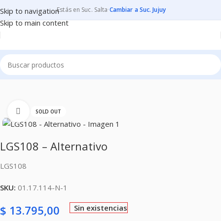
Estás en Suc. Salta
·
Cambiar a Suc. Jujuy
Skip to navigation
Skip to main content
Inicio
CONSUMIBLES
CARTUCHOS PARA IMPRESORAS
Clic para ampliar
SOLD OUT
LGS108 – Alternativo
LGS108
SKU:
01.17.114-N-1
$
13.795,00
Sin existencias