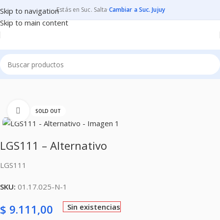
Estás en Suc. Salta
·
Cambiar a Suc. Jujuy
Skip to navigation
Skip to main content
Inicio
CONSUMIBLES
CARTUCHOS PARA IMPRESORAS
Clic para ampliar
SOLD OUT
LGS111 – Alternativo
LGS111
SKU:
01.17.025-N-1
$
9.111,00
Sin existencias