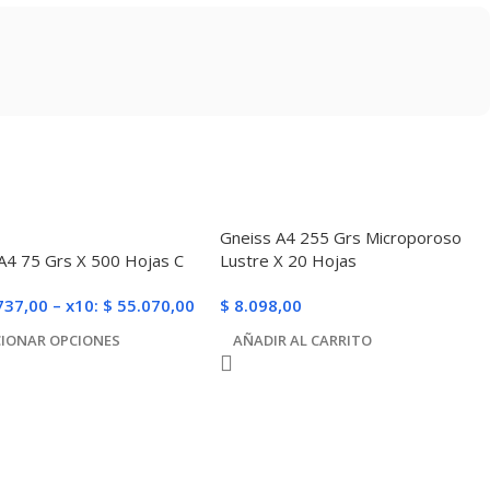
Gneiss A4 255 Grs Microporoso
A4 75 Grs X 500 Hojas C
Lustre X 20 Hojas
737,00
–
x10:
$
55.070,00
$
8.098,00
CIONAR OPCIONES
AÑADIR AL CARRITO