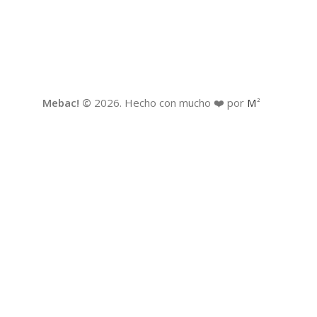
Mebac! ©
2026. Hecho con mucho ❤️ por
M
2