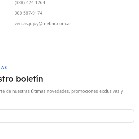
(388) 424-1264
388 587-9174
ventas.jujuy@mebac.com.ar
TAS
tro boletín
arte de nuestras últimas novedades, promociones exclusivas y