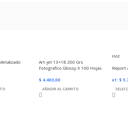
Hot
Metalizado
Art-jet 13×18 200 Grs
Fotografico Glossy X 100 Hojas
Report 
$
4.403,00
x1:
$
5.
ITO
AÑADIR AL CARRITO
SELEC