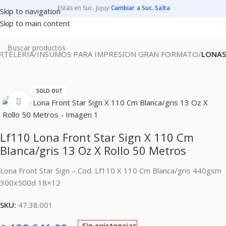
Estás en Suc. Jujuy
·
Cambiar a Suc. Salta
Skip to navigation
Skip to main content
RTELERIA
INSUMOS PARA IMPRESION GRAN FORMATO
LONAS
SOLD OUT
Clic para ampliar
Lf110 Lona Front Star Sign X 110 Cm
Blanca/gris 13 Oz X Rollo 50 Metros
Lona Front Star Sign – Cod. Lf110 X 110 Cm Blanca/gris 440gsm
300x500d 18×12
SKU:
47.38.001
Sin existencias