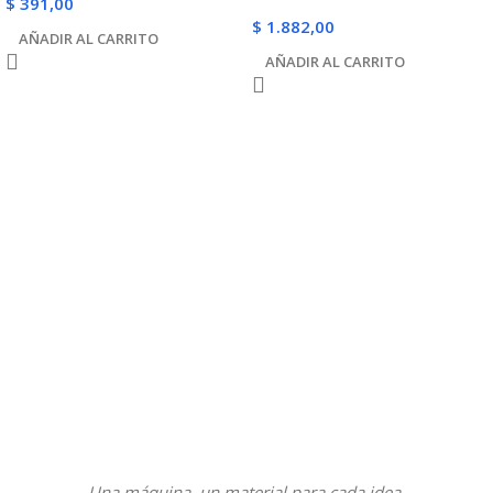
$
391,00
$
1.882,00
AÑADIR AL CARRITO
AÑADIR AL CARRITO
Una máquina, un material para cada idea.