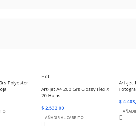
Hot
Grs Polyester
Art-jet
oja
Art-jet A4 200 Grs Glossy Flex X
Fotogra
20 Hojas
$
4.403
$
2.532,00
ITO
AÑADI
AÑADIR AL CARRITO