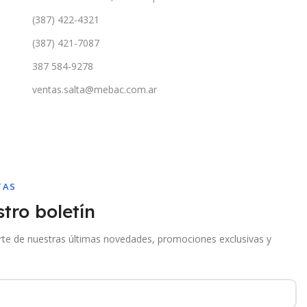
(387) 422-4321
(387) 421-7087
387 584-9278
ventas.salta@mebac.com.ar
TAS
tro boletín
arte de nuestras últimas novedades, promociones exclusivas y