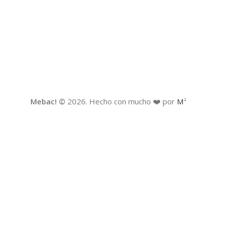
Mebac! ©
2026. Hecho con mucho ❤️ por
M
2