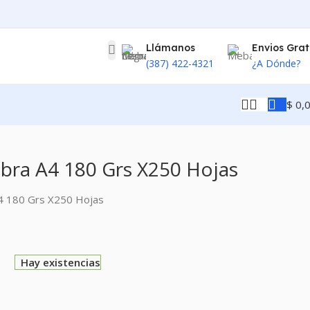
Llámanos
Envios Grat
(387) 422-4321
¿A Dónde?
$
0,
bra A4 180 Grs X250 Hojas
4 180 Grs X250 Hojas
0
Hay existencias