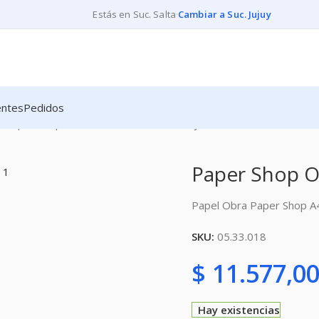
Estás en Suc. Salta
·
Cambiar a Suc. Jujuy
entes
Pedidos
O
Paper Shop Obra A4 180 Grs X250 Hojas
Paper Shop O
Papel Obra Paper Shop A
SKU:
05.33.018
$
11.577,0
Hay existencias