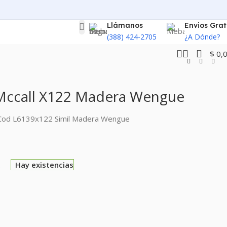
Llámanos
Envios Grat
(388) 424-2705
¿A Dónde?
$
0,
 Mccall X122 Madera Wengue
– Cod L6139x122 Simil Madera Wengue
0
Hay existencias