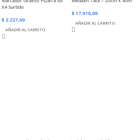
Marcador Grueso Pizarra Ibi
Medium Tack – 20cm X 40m
X4 Surtido
$
17.016,00
$
2.227,00
AÑADIR AL CARRITO
AÑADIR AL CARRITO