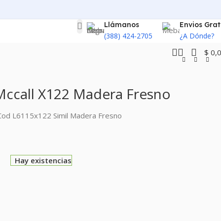
Llámanos
Envios Grat
(388) 424-2705
¿A Dónde?
$
0,
 Mccall X122 Madera Fresno
– Cod L6115x122 Simil Madera Fresno
0
Hay existencias