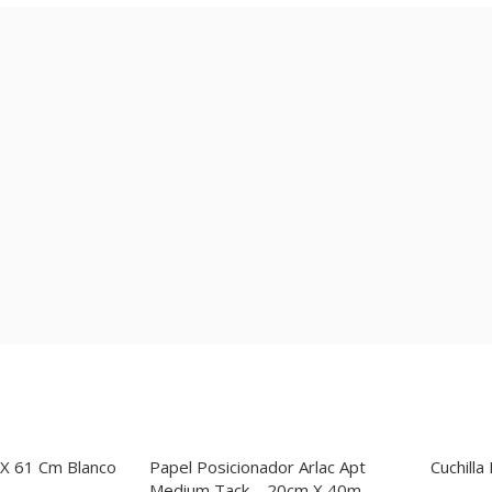
 X 61 Cm Blanco
Papel Posicionador Arlac Apt
Cuchill
Medium Tack – 20cm X 40m