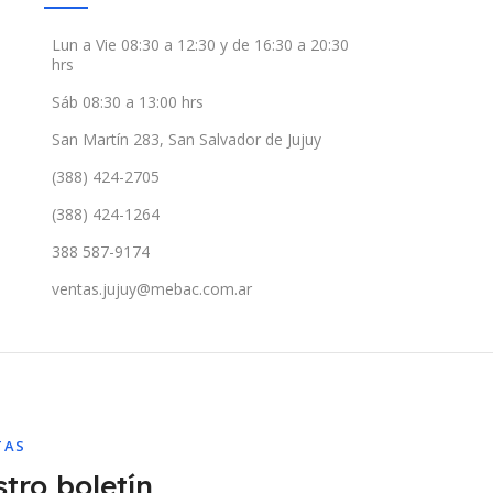
Lun a Vie 08:30 a 12:30 y de 16:30 a 20:30
hrs
Sáb 08:30 a 13:00 hrs
San Martín 283, San Salvador de Jujuy
(388) 424-2705
(388) 424-1264
388 587-9174
ventas.jujuy@mebac.com.ar
TAS
tro boletín